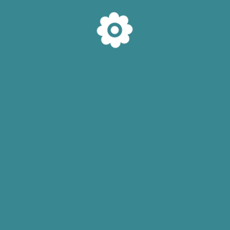
blaste u dermisu i uzrokuju upalu. Fibroblasti menjaju svoje
 enzimi napadaju strukturu vezivnog tkiva dermisa: elastična
a i uža i struktura se menja.
nova vlakna potpore, koja će zameniti ona koja su oštećena.
nastala su nežnija, tanja, ređa i slabije organizovana.
jnim tkivom. Koža postaje tanja, opuštenija i stvara