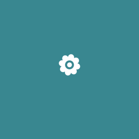
0 comments
MAMA MARIJA NAM JE ISPRIČALA SVOJU PRIČU PRIČA IZ
BETANIJE: Termin sam imala 3. avgusta, u petak. S obzirom
da su bolovi počeli i da su stali primljena sam na patologiju
trudnoće. Tu su nas sestre i doktori obilazili, pazili na stanje
pacijenata u smislu merenje temp. kontrola uz pomoć ctg-a,
… Pripremni bolovi su
Detaljnije
PRIČA MAME JASMINKE